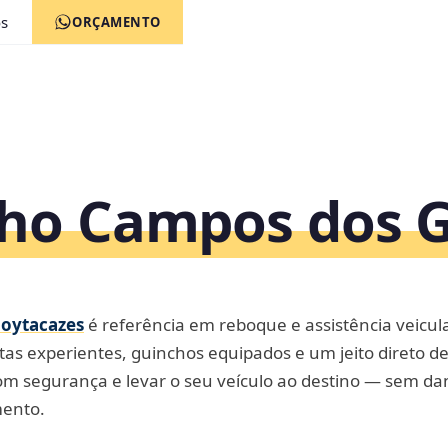
s
ORÇAMENTO
ho Campos dos G
oytacazes
é referência em reboque e assistência veicul
as experientes, guinchos equipados e um jeito direto de
m segurança e levar o seu veículo ao destino — sem dan
mento.