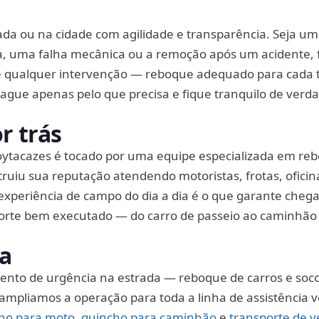
o
ada ou na cidade com agilidade e transparência. Seja u
, uma falha mecânica ou a remoção após um acidente,
de qualquer intervenção — reboque adequado para cada t
ague apenas pelo que precisa e fique tranquilo de verd
r trás
tacazes é tocado por uma equipe especializada em re
truiu sua reputação atendendo motoristas, frotas, oficin
experiência de campo do dia a dia é o que garante chega
orte bem executado — do carro de passeio ao caminhão
ia
to de urgência na estrada — reboque de carros e soc
mpliamos a operação para toda a linha de assistência ve
ho para moto
,
guincho para caminhão
e
transporte de v