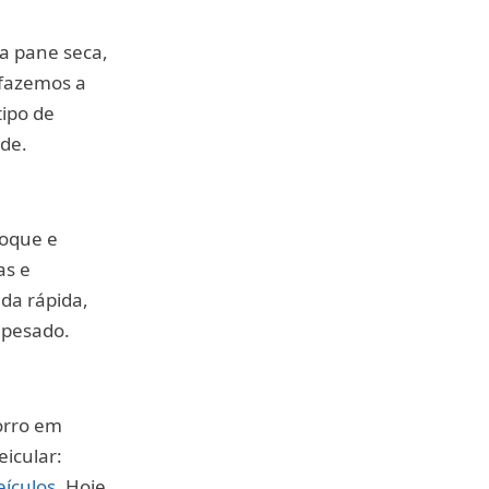
ma pane seca,
 fazemos a
ipo de
ade.
boque e
as e
da rápida,
 pesado.
orro em
icular:
eículos
. Hoje