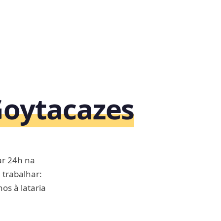
oytacazes
ar 24h na
 trabalhar:
os à lataria