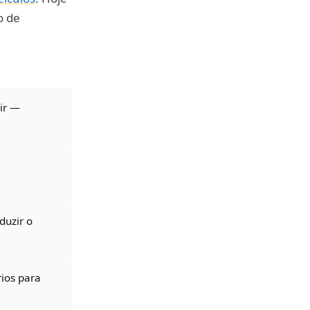
o de
gir —
duzir o
rios para