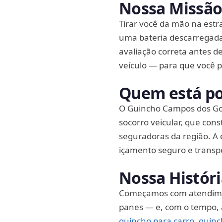
Nossa Missã
Tirar você da mão na estr
uma bateria descarregada
avaliação correta antes 
veículo — para que você p
Quem está po
O Guincho Campos dos Goy
socorro veicular, que cons
seguradoras da região. A 
içamento seguro e transp
Nossa Histór
Começamos com atendimen
panes — e, com o tempo, a
guincho para carro
,
guinc