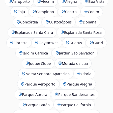
Aeroporto
Alecrim
Alegria
Boa Vista
Caju
Campinho
Centro
Codim
Concórdia
Custodópolis
Donana
Esplanada Santa Clara
Esplanada Santa Rosa
Floresta
Goytacazes
Guarus
Guriri
Jardim Carioca
Jardim São Salvador
Jóquei Clube
Morada da Lua
Nossa Senhora Aparecida
Olaria
Parque Aeroporto
Parque Alegria
Parque Aurora
Parque Bandeirantes
Parque Barão
Parque Califórnia