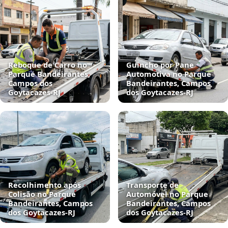
Reboque de Carro no
Guincho por Pane
Parque Bandeirantes,
Automotiva no Parque
Campos dos
Bandeirantes, Campos
Goytacazes‑RJ
dos Goytacazes‑RJ
Recolhimento após
Transporte de
Colisão no Parque
Automóvel no Parque
Bandeirantes, Campos
Bandeirantes, Campos
dos Goytacazes‑RJ
dos Goytacazes‑RJ