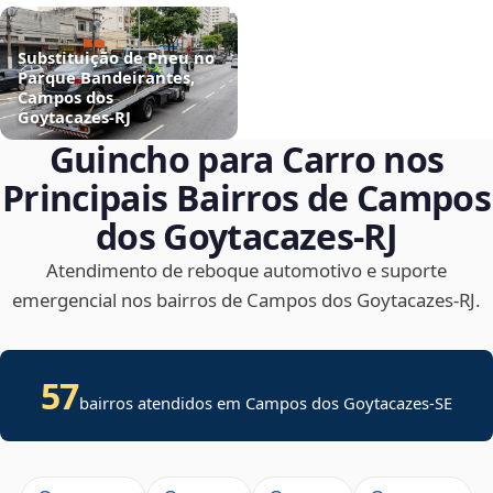
Substituição de Pneu no
Parque Bandeirantes,
Campos dos
Goytacazes‑RJ
Guincho para Carro nos
Principais Bairros de Campos
dos Goytacazes‑RJ
Atendimento de reboque automotivo e suporte
emergencial nos bairros de Campos dos Goytacazes‑RJ.
57
bairros atendidos em
Campos dos Goytacazes
-
SE