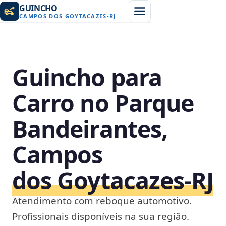
GUINCHO
CAMPOS DOS GOYTACAZES
-
RJ
Guincho para
Carro no Parque
Bandeirantes,
Campos
dos Goytacazes‑RJ
Atendimento com reboque automotivo.
Profissionais disponíveis na sua região.