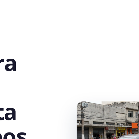
ra
ta
pos