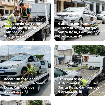
Reboque de Carro no
Guincho por Pane
Parque Santa Rosa,
Automotiva no Parque
Campos dos
Santa Rosa, Campos dos
Goytacazes‑RJ
Goytacazes‑RJ
Recolhimento após
Transporte de
Colisão no Parque Santa
Automóvel no Parque
Rosa, Campos dos
Santa Rosa, Campos dos
Goytacazes‑RJ
Goytacazes‑RJ