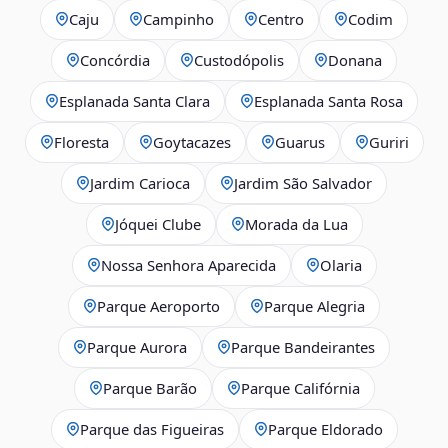
Caju
Campinho
Centro
Codim
Concórdia
Custodópolis
Donana
Esplanada Santa Clara
Esplanada Santa Rosa
Floresta
Goytacazes
Guarus
Guriri
Jardim Carioca
Jardim São Salvador
Jóquei Clube
Morada da Lua
Nossa Senhora Aparecida
Olaria
Parque Aeroporto
Parque Alegria
Parque Aurora
Parque Bandeirantes
Parque Barão
Parque Califórnia
Parque das Figueiras
Parque Eldorado