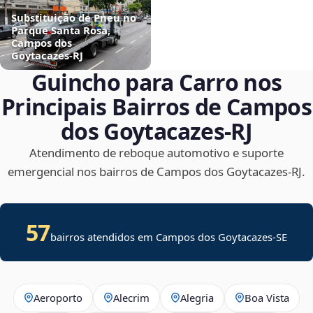
Substituição de Pneu no
Parque Santa Rosa,
Campos dos
Goytacazes‑RJ
Guincho para Carro nos
Principais Bairros de Campos
dos Goytacazes‑RJ
Atendimento de reboque automotivo e suporte
emergencial nos bairros de Campos dos Goytacazes‑RJ.
57
bairros atendidos em
Campos dos Goytacazes
-
SE
Aeroporto
Alecrim
Alegria
Boa Vista