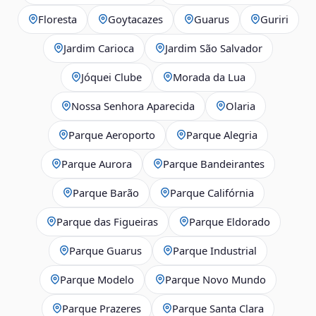
Floresta
Goytacazes
Guarus
Guriri
Jardim Carioca
Jardim São Salvador
Jóquei Clube
Morada da Lua
Nossa Senhora Aparecida
Olaria
Parque Aeroporto
Parque Alegria
Parque Aurora
Parque Bandeirantes
Parque Barão
Parque Califórnia
Parque das Figueiras
Parque Eldorado
Parque Guarus
Parque Industrial
Parque Modelo
Parque Novo Mundo
Parque Prazeres
Parque Santa Clara