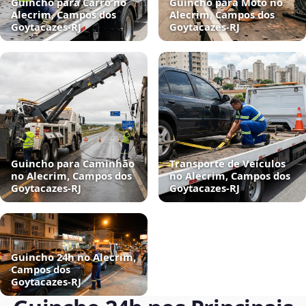
Guincho para Carro no
Guincho para Moto no
Alecrim, Campos dos
Alecrim, Campos dos
Goytacazes‑RJ
Goytacazes‑RJ
Guincho para Caminhão
Transporte de Veículos
no Alecrim, Campos dos
no Alecrim, Campos dos
Goytacazes‑RJ
Goytacazes‑RJ
Guincho 24h no Alecrim,
Campos dos
Goytacazes‑RJ