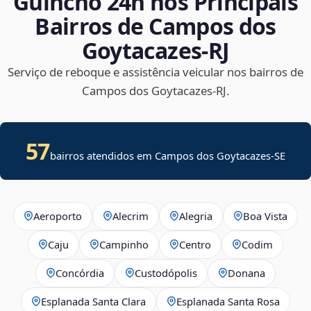
Guincho 24h nos Principais
Bairros de Campos dos
Goytacazes‑RJ
Serviço de reboque e assistência veicular nos bairros de
Campos dos Goytacazes‑RJ.
57
bairros atendidos em
Campos dos Goytacazes
-
SE
Aeroporto
Alecrim
Alegria
Boa Vista
Caju
Campinho
Centro
Codim
Concórdia
Custodópolis
Donana
Esplanada Santa Clara
Esplanada Santa Rosa