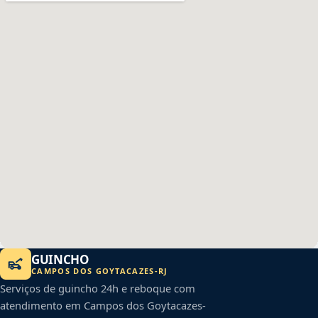
GUINCHO
CAMPOS DOS GOYTACAZES
-
RJ
Serviços de guincho 24h e reboque com
atendimento em
Campos dos Goytacazes
-