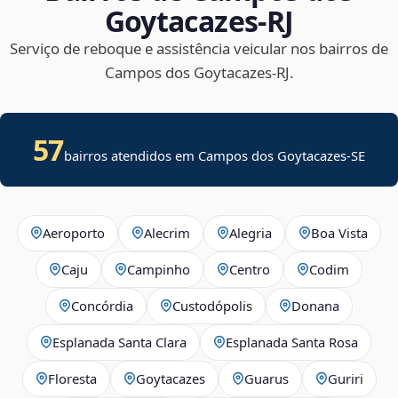
Goytacazes‑RJ
Serviço de reboque e assistência veicular nos bairros de
Campos dos Goytacazes‑RJ.
57
bairros atendidos em
Campos dos Goytacazes
-
SE
Aeroporto
Alecrim
Alegria
Boa Vista
Caju
Campinho
Centro
Codim
Concórdia
Custodópolis
Donana
Esplanada Santa Clara
Esplanada Santa Rosa
Floresta
Goytacazes
Guarus
Guriri