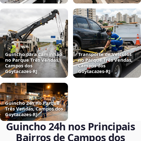
Guincho para Caminhão
Transporte de Veículos
no Parque Três Vendas,
no Parque Três Vendas,
Campos dos
Campos dos
Goytacazes‑RJ
Goytacazes‑RJ
Guincho 24h no Parque
Três Vendas, Campos dos
Goytacazes‑RJ
Guincho 24h nos Principais
Bairros de Campos dos