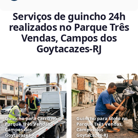
Serviços de guincho 24h
realizados no Parque Três
Vendas, Campos dos
Goytacazes‑RJ
Guincho para Carro no
Guincho para Moto no
Parque Três Vendas,
Parque Três Vendas,
Campos dos
Campos dos
Goytacazes‑RJ
Goytacazes‑RJ