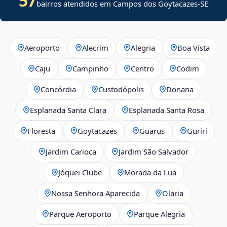
57
bairros atendidos em
Campos dos Goytacazes
-
SE
Aeroporto
Alecrim
Alegria
Boa Vista
Caju
Campinho
Centro
Codim
Concórdia
Custodópolis
Donana
Esplanada Santa Clara
Esplanada Santa Rosa
Floresta
Goytacazes
Guarus
Guriri
Jardim Carioca
Jardim São Salvador
Jóquei Clube
Morada da Lua
Nossa Senhora Aparecida
Olaria
Parque Aeroporto
Parque Alegria