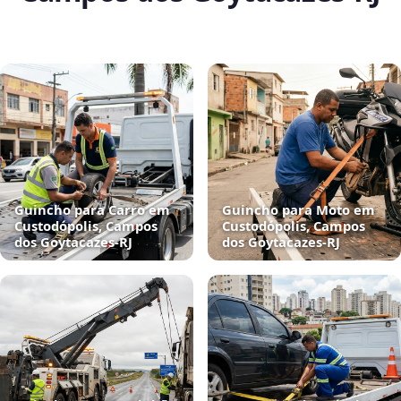
Guincho para Carro em
Guincho para Moto em
Custodópolis, Campos
Custodópolis, Campos
dos Goytacazes‑RJ
dos Goytacazes‑RJ