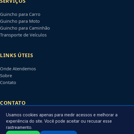
SERVIÇOS
Guincho para Carro
Guincho para Moto
Guincho para Caminhão
Transporte de Veículos
LINKS ÚTEIS
Onde Atendemos
Sobre
Contato
CONTATO
Usamos cookies apenas para medir acessos e melhorar a
Atendimento em
Campos dos Goytacazes
-
RJ
e regiões
experiência do site. Você pode aceitar ou recusar esse
parceiras
rastreamento.
contato@guinchocamposgoytacazes.com.br