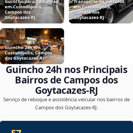
Guincho para Caminhão
Transporte de Veículos
em Custodópolis,
em Custodópolis,
Campos dos
Campos dos
Goytacazes‑RJ
Goytacazes‑RJ
Guincho 24h em
Custodópolis, Campos
dos Goytacazes‑RJ
Guincho 24h nos Principais
Bairros de Campos dos
Goytacazes‑RJ
Serviço de reboque e assistência veicular nos bairros de
Campos dos Goytacazes‑RJ.