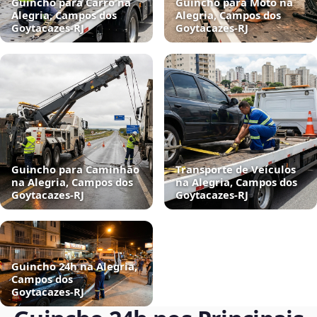
Guincho para Carro na
Guincho para Moto na
Alegria, Campos dos
Alegria, Campos dos
Goytacazes‑RJ
Goytacazes‑RJ
Guincho para Caminhão
Transporte de Veículos
na Alegria, Campos dos
na Alegria, Campos dos
Goytacazes‑RJ
Goytacazes‑RJ
Guincho 24h na Alegria,
Campos dos
Goytacazes‑RJ