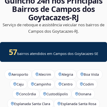
Guincho 24h nos Principais
Bairros de Campos dos
Goytacazes‑RJ
Serviço de reboque e assistência veicular nos bairros de
Campos dos Goytacazes‑RJ.
57
bairros atendidos em
Campos dos Goytacazes
-
SE
Aeroporto
Alecrim
Alegria
Boa Vista
Caju
Campinho
Centro
Codim
Concórdia
Custodópolis
Donana
Esplanada Santa Clara
Esplanada Santa Rosa