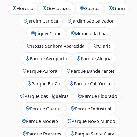
Floresta
Goytacazes
Guarus
Guriri
Jardim Carioca
Jardim São Salvador
Jóquei Clube
Morada da Lua
Nossa Senhora Aparecida
Olaria
Parque Aeroporto
Parque Alegria
Parque Aurora
Parque Bandeirantes
Parque Barão
Parque Califórnia
Parque das Figueiras
Parque Eldorado
Parque Guarus
Parque Industrial
Parque Modelo
Parque Novo Mundo
Parque Prazeres
Parque Santa Clara