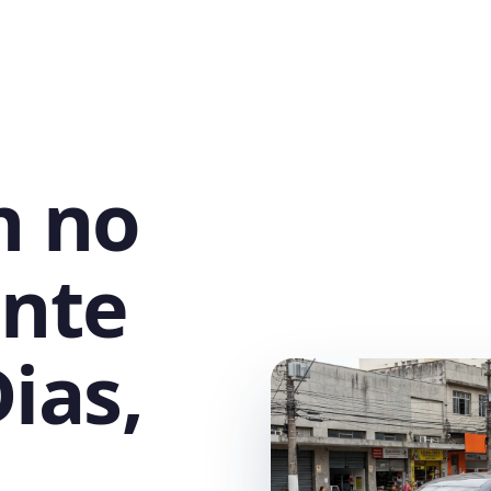
h no
ente
ias,