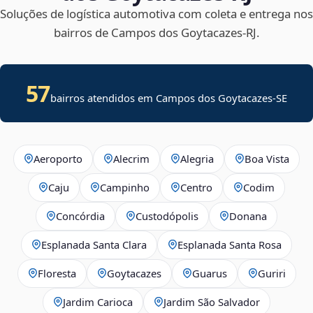
Soluções de logística automotiva com coleta e entrega nos
bairros de Campos dos Goytacazes‑RJ.
57
bairros atendidos em
Campos dos Goytacazes
-
SE
Aeroporto
Alecrim
Alegria
Boa Vista
Caju
Campinho
Centro
Codim
Concórdia
Custodópolis
Donana
Esplanada Santa Clara
Esplanada Santa Rosa
Floresta
Goytacazes
Guarus
Guriri
Jardim Carioca
Jardim São Salvador