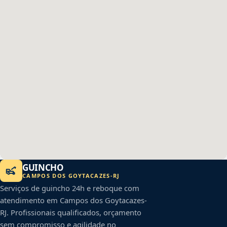
GUINCHO
CAMPOS DOS GOYTACAZES
-
RJ
Serviços de guincho 24h e reboque com
atendimento em
Campos dos Goytacazes
-
RJ
. Profissionais qualificados, orçamento
sem compromisso e agilidade no