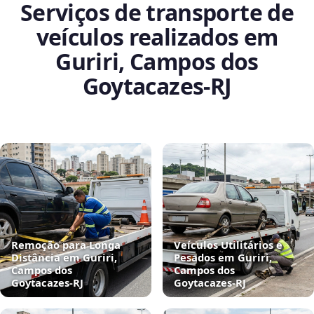
Serviços de transporte de
veículos realizados em
Guriri, Campos dos
Goytacazes‑RJ
Remoção para Longa
Veículos Utilitários e
Distância em Guriri,
Pesados em Guriri,
Campos dos
Campos dos
Goytacazes‑RJ
Goytacazes‑RJ