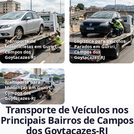
Transporte de
Logística para Veículos
Motocicletas em Guriri,
Parados em Guriri,
Campos dos
Campos dos
Goytacazes‑RJ
Goytacazes‑RJ
Transporte para
Mudanças em Guriri,
Campos dos
Goytacazes‑RJ
Transporte de Veículos nos
Principais Bairros de Campos
dos Goytacazes‑RJ