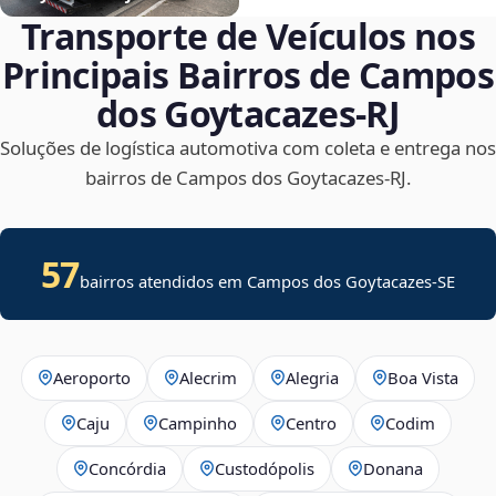
Transporte de Veículos nos
Principais Bairros de Campos
dos Goytacazes‑RJ
Soluções de logística automotiva com coleta e entrega nos
bairros de Campos dos Goytacazes‑RJ.
57
bairros atendidos em
Campos dos Goytacazes
-
SE
Aeroporto
Alecrim
Alegria
Boa Vista
Caju
Campinho
Centro
Codim
Concórdia
Custodópolis
Donana