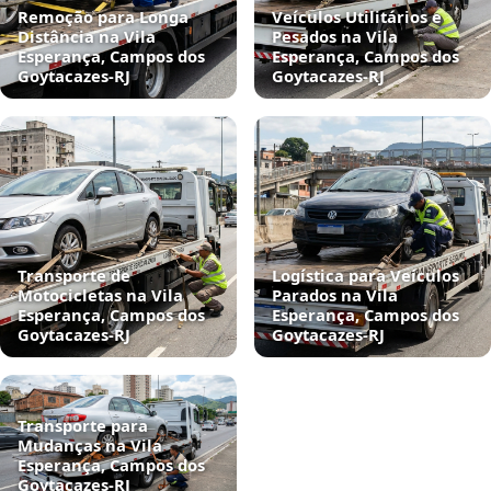
Remoção para Longa
Veículos Utilitários e
Distância na Vila
Pesados na Vila
Esperança, Campos dos
Esperança, Campos dos
Goytacazes‑RJ
Goytacazes‑RJ
Transporte de
Logística para Veículos
Motocicletas na Vila
Parados na Vila
Esperança, Campos dos
Esperança, Campos dos
Goytacazes‑RJ
Goytacazes‑RJ
Transporte para
Mudanças na Vila
Esperança, Campos dos
Goytacazes‑RJ