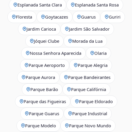
Esplanada Santa Clara
Esplanada Santa Rosa
Floresta
Goytacazes
Guarus
Guriri
Jardim Carioca
Jardim São Salvador
Jóquei Clube
Morada da Lua
Nossa Senhora Aparecida
Olaria
Parque Aeroporto
Parque Alegria
Parque Aurora
Parque Bandeirantes
Parque Barão
Parque Califórnia
Parque das Figueiras
Parque Eldorado
Parque Guarus
Parque Industrial
Parque Modelo
Parque Novo Mundo