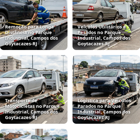
Remoção para Longa
Veículos Utilitários e
Distância no Parque
Pesados no Parque
Industrial, Campos dos
Industrial, Campos dos
Goytacazes‑RJ
Goytacazes‑RJ
Transporte de
Logística para Veículos
Motocicletas no Parque
Parados no Parque
Industrial, Campos dos
Industrial, Campos dos
Goytacazes‑RJ
Goytacazes‑RJ