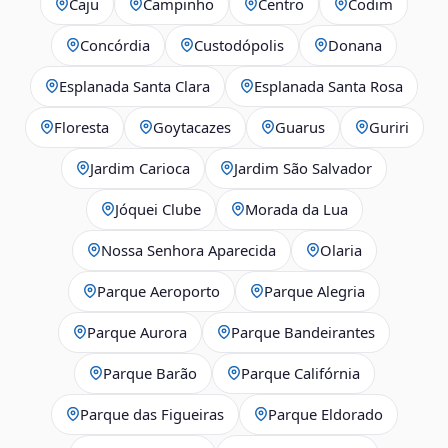
Caju
Campinho
Centro
Codim
Concórdia
Custodópolis
Donana
Esplanada Santa Clara
Esplanada Santa Rosa
Floresta
Goytacazes
Guarus
Guriri
Jardim Carioca
Jardim São Salvador
Jóquei Clube
Morada da Lua
Nossa Senhora Aparecida
Olaria
Parque Aeroporto
Parque Alegria
Parque Aurora
Parque Bandeirantes
Parque Barão
Parque Califórnia
Parque das Figueiras
Parque Eldorado