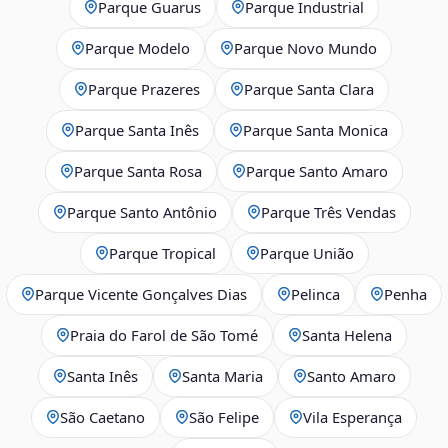
Parque Guarus
Parque Industrial
Parque Modelo
Parque Novo Mundo
Parque Prazeres
Parque Santa Clara
Parque Santa Inês
Parque Santa Monica
Parque Santa Rosa
Parque Santo Amaro
Parque Santo Antônio
Parque Três Vendas
Parque Tropical
Parque União
Parque Vicente Gonçalves Dias
Pelinca
Penha
Praia do Farol de São Tomé
Santa Helena
Santa Inês
Santa Maria
Santo Amaro
São Caetano
São Felipe
Vila Esperança