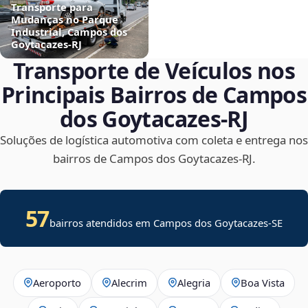
Transporte para
Mudanças no Parque
Industrial, Campos dos
Goytacazes‑RJ
Transporte de Veículos nos
Principais Bairros de Campos
dos Goytacazes‑RJ
Soluções de logística automotiva com coleta e entrega nos
bairros de Campos dos Goytacazes‑RJ.
57
bairros atendidos em
Campos dos Goytacazes
-
SE
Aeroporto
Alecrim
Alegria
Boa Vista