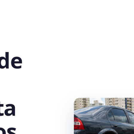
 de
ta
os