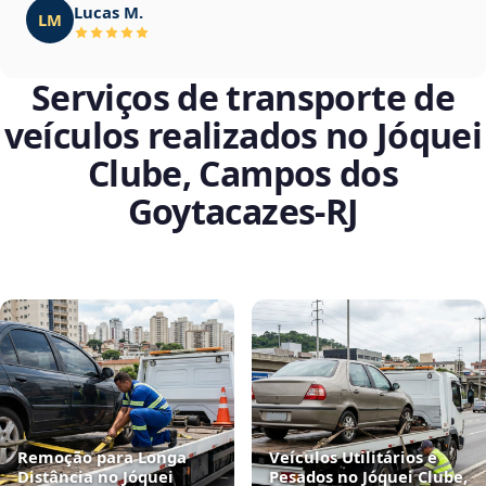
Lucas M.
LM
Serviços de transporte de
veículos realizados no Jóquei
Clube, Campos dos
Goytacazes‑RJ
Remoção para Longa
Veículos Utilitários e
Distância no Jóquei
Pesados no Jóquei Clube,