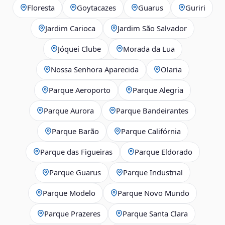
Floresta
Goytacazes
Guarus
Guriri
Jardim Carioca
Jardim São Salvador
Jóquei Clube
Morada da Lua
Nossa Senhora Aparecida
Olaria
Parque Aeroporto
Parque Alegria
Parque Aurora
Parque Bandeirantes
Parque Barão
Parque Califórnia
Parque das Figueiras
Parque Eldorado
Parque Guarus
Parque Industrial
Parque Modelo
Parque Novo Mundo
Parque Prazeres
Parque Santa Clara