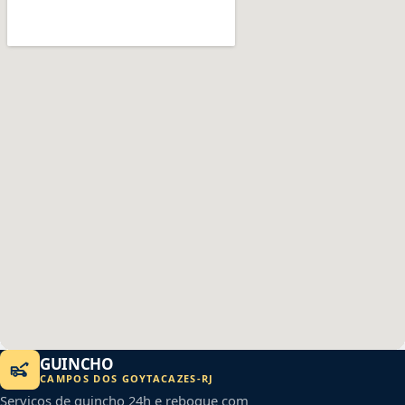
GUINCHO
CAMPOS DOS GOYTACAZES
-
RJ
Serviços de guincho 24h e reboque com