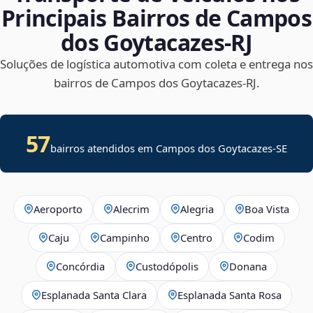
Principais Bairros de Campos
dos Goytacazes‑RJ
Soluções de logística automotiva com coleta e entrega nos
bairros de Campos dos Goytacazes‑RJ.
57
bairros atendidos em
Campos dos Goytacazes
-
SE
Aeroporto
Alecrim
Alegria
Boa Vista
Caju
Campinho
Centro
Codim
Concórdia
Custodópolis
Donana
Esplanada Santa Clara
Esplanada Santa Rosa