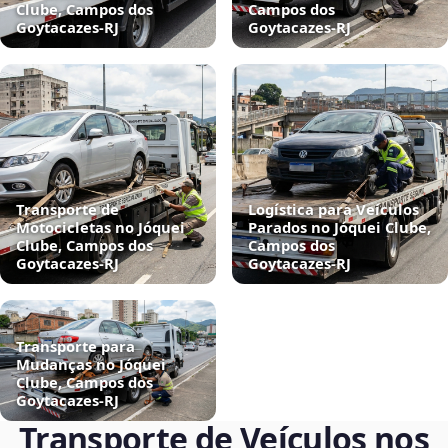
Clube, Campos dos
Campos dos
Goytacazes‑RJ
Goytacazes‑RJ
Transporte de
Logística para Veículos
Motocicletas no Jóquei
Parados no Jóquei Clube,
Clube, Campos dos
Campos dos
Goytacazes‑RJ
Goytacazes‑RJ
Transporte para
Mudanças no Jóquei
Clube, Campos dos
Goytacazes‑RJ
Transporte de Veículos nos