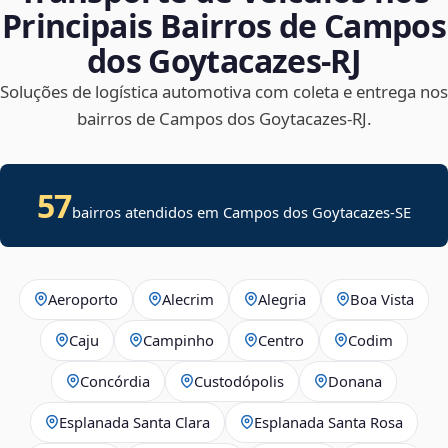
Principais Bairros de Campos
dos Goytacazes‑RJ
Soluções de logística automotiva com coleta e entrega nos
bairros de Campos dos Goytacazes‑RJ.
57
bairros atendidos em
Campos dos Goytacazes
-
SE
Aeroporto
Alecrim
Alegria
Boa Vista
Caju
Campinho
Centro
Codim
Concórdia
Custodópolis
Donana
Esplanada Santa Clara
Esplanada Santa Rosa