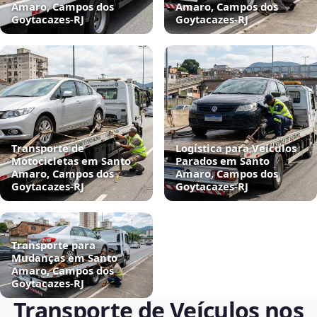
Amaro, Campos dos
Amaro, Campos dos
Goytacazes‑RJ
Goytacazes‑RJ
Transporte de
Logística para Veículos
Motocicletas em Santo
Parados em Santo
Amaro, Campos dos
Amaro, Campos dos
Goytacazes‑RJ
Goytacazes‑RJ
Transporte para
Mudanças em Santo
Amaro, Campos dos
Goytacazes‑RJ
Transporte de Veículos nos