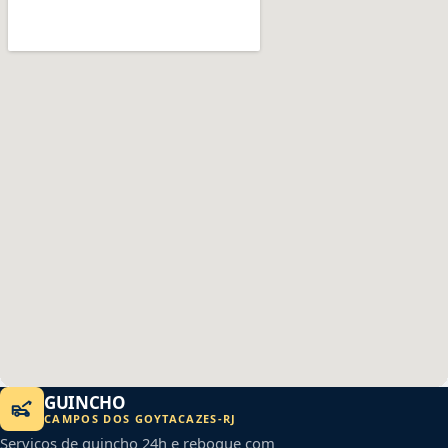
GUINCHO
CAMPOS DOS GOYTACAZES
-
RJ
Serviços de guincho 24h e reboque com