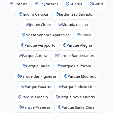
Floresta
Goytacazes
Guarus
Guriri
Jardim Carioca
Jardim São Salvador
Jóquei Clube
Morada da Lua
Nossa Senhora Aparecida
Olaria
Parque Aeroporto
Parque Alegria
Parque Aurora
Parque Bandeirantes
Parque Barão
Parque Califórnia
Parque das Figueiras
Parque Eldorado
Parque Guarus
Parque Industrial
Parque Modelo
Parque Novo Mundo
Parque Prazeres
Parque Santa Clara