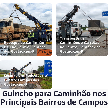
Transporte de
Reboque de Caminhão
Caminhões e Carretas
Baú no Centro, Campos
no Centro, Campos dos
dos Goytacazes‑RJ
Goytacazes‑RJ
Socorro em Rodovias no
Centro, Campos dos
Goytacazes‑RJ
Guincho para Caminhão nos
Principais Bairros de Campos