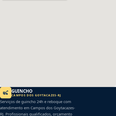
GUINCHO
CAMPOS DOS GOYTACAZES
-
RJ
Serviços de guincho 24h e reboque com
atendimento em
Campos dos Goytacazes
-
RJ
. Profissionais qualificados, orçamento