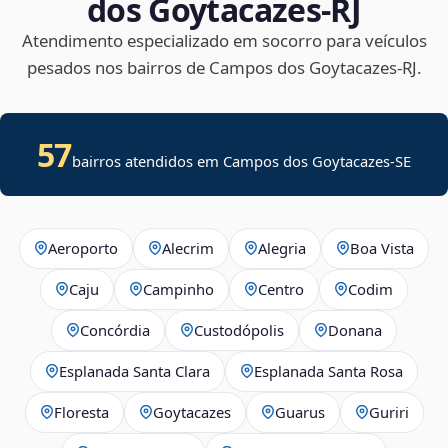
dos Goytacazes‑RJ
Atendimento especializado em socorro para veículos
pesados nos bairros de Campos dos Goytacazes‑RJ.
57
bairros atendidos em
Campos dos Goytacazes
-
SE
Aeroporto
Alecrim
Alegria
Boa Vista
Caju
Campinho
Centro
Codim
Concórdia
Custodópolis
Donana
Esplanada Santa Clara
Esplanada Santa Rosa
Floresta
Goytacazes
Guarus
Guriri