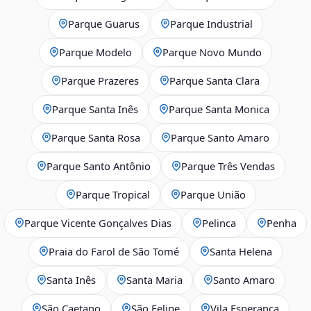
Parque Guarus
Parque Industrial
Parque Modelo
Parque Novo Mundo
Parque Prazeres
Parque Santa Clara
Parque Santa Inês
Parque Santa Monica
Parque Santa Rosa
Parque Santo Amaro
Parque Santo Antônio
Parque Três Vendas
Parque Tropical
Parque União
Parque Vicente Gonçalves Dias
Pelinca
Penha
Praia do Farol de São Tomé
Santa Helena
Santa Inês
Santa Maria
Santo Amaro
São Caetano
São Felipe
Vila Esperança