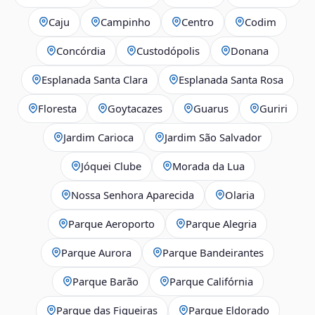
Caju
Campinho
Centro
Codim
Concórdia
Custodópolis
Donana
Esplanada Santa Clara
Esplanada Santa Rosa
Floresta
Goytacazes
Guarus
Guriri
Jardim Carioca
Jardim São Salvador
Jóquei Clube
Morada da Lua
Nossa Senhora Aparecida
Olaria
Parque Aeroporto
Parque Alegria
Parque Aurora
Parque Bandeirantes
Parque Barão
Parque Califórnia
Parque das Figueiras
Parque Eldorado