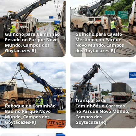
Guincho para Caminhão
Guincho para Cavalo
Pesado no Parque Novo
Mecânico no Parque
Mundo, Campos dos
Novo Mundo, Campos
Goytacazes‑RJ
dos Goytacazes‑RJ
Transporte de
Reboque de Caminhão
Caminhões e Carretas
Baú no Parque Novo
no Parque Novo Mundo,
Mundo, Campos dos
Campos dos
Goytacazes‑RJ
Goytacazes‑RJ