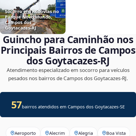
Socorro em Rodovias no
Parque Novo Mundo,
Campos dos
Goytacazes‑RJ
Guincho para Caminhão nos
Principais Bairros de Campos
dos Goytacazes‑RJ
Atendimento especializado em socorro para veículos
pesados nos bairros de Campos dos Goytacazes‑RJ.
57
bairros atendidos em
Campos dos Goytacazes
-
SE
Aeroporto
Alecrim
Alegria
Boa Vista