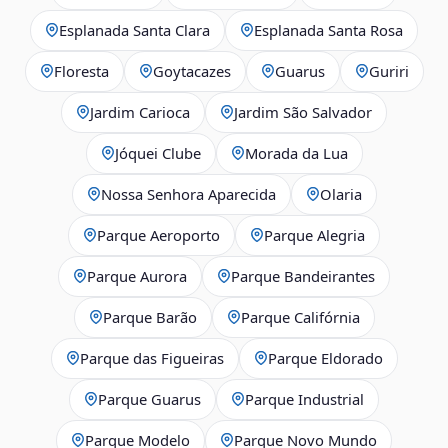
Esplanada Santa Clara
Esplanada Santa Rosa
Floresta
Goytacazes
Guarus
Guriri
Jardim Carioca
Jardim São Salvador
Jóquei Clube
Morada da Lua
Nossa Senhora Aparecida
Olaria
Parque Aeroporto
Parque Alegria
Parque Aurora
Parque Bandeirantes
Parque Barão
Parque Califórnia
Parque das Figueiras
Parque Eldorado
Parque Guarus
Parque Industrial
Parque Modelo
Parque Novo Mundo