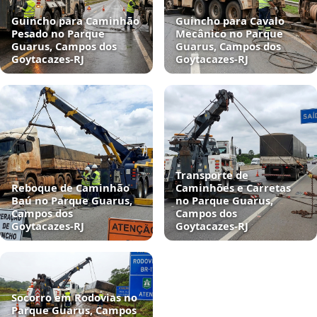
Guincho para Caminhão
Guincho para Cavalo
Pesado no Parque
Mecânico no Parque
Guarus, Campos dos
Guarus, Campos dos
Goytacazes‑RJ
Goytacazes‑RJ
Transporte de
Reboque de Caminhão
Caminhões e Carretas
Baú no Parque Guarus,
no Parque Guarus,
Campos dos
Campos dos
Goytacazes‑RJ
Goytacazes‑RJ
Socorro em Rodovias no
Parque Guarus, Campos