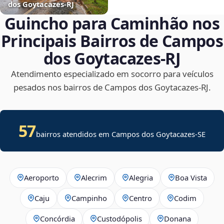
dos Goytacazes‑RJ
Guincho para Caminhão nos
Principais Bairros de Campos
dos Goytacazes‑RJ
Atendimento especializado em socorro para veículos
pesados nos bairros de Campos dos Goytacazes‑RJ.
57
bairros atendidos em
Campos dos Goytacazes
-
SE
Aeroporto
Alecrim
Alegria
Boa Vista
Caju
Campinho
Centro
Codim
Concórdia
Custodópolis
Donana