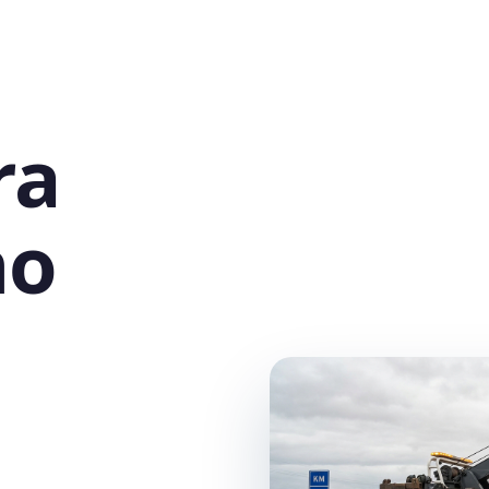
ra
no