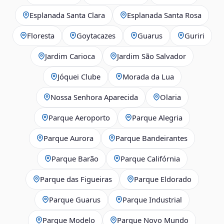
Esplanada Santa Clara
Esplanada Santa Rosa
Floresta
Goytacazes
Guarus
Guriri
Jardim Carioca
Jardim São Salvador
Jóquei Clube
Morada da Lua
Nossa Senhora Aparecida
Olaria
Parque Aeroporto
Parque Alegria
Parque Aurora
Parque Bandeirantes
Parque Barão
Parque Califórnia
Parque das Figueiras
Parque Eldorado
Parque Guarus
Parque Industrial
Parque Modelo
Parque Novo Mundo