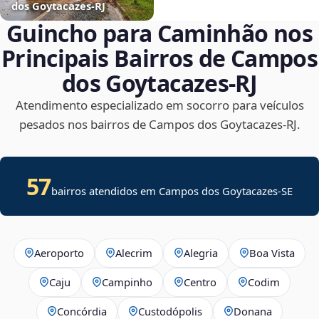
dos Goytacazes‑RJ
Guincho para Caminhão nos
Principais Bairros de Campos
dos Goytacazes‑RJ
Atendimento especializado em socorro para veículos
pesados nos bairros de Campos dos Goytacazes‑RJ.
57
bairros atendidos em
Campos dos Goytacazes
-
SE
Aeroporto
Alecrim
Alegria
Boa Vista
Caju
Campinho
Centro
Codim
Concórdia
Custodópolis
Donana