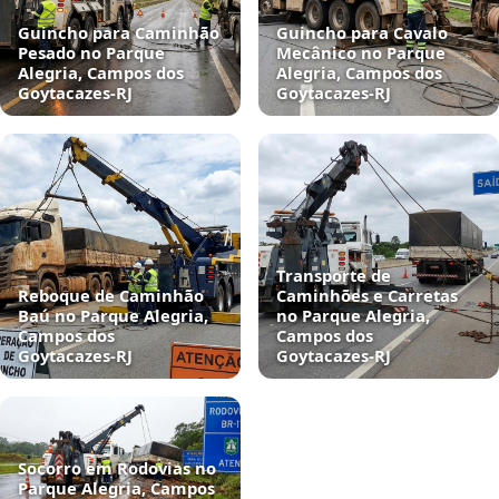
Guincho para Caminhão
Guincho para Cavalo
Pesado no Parque
Mecânico no Parque
Alegria, Campos dos
Alegria, Campos dos
Goytacazes‑RJ
Goytacazes‑RJ
Transporte de
Reboque de Caminhão
Caminhões e Carretas
Baú no Parque Alegria,
no Parque Alegria,
Campos dos
Campos dos
Goytacazes‑RJ
Goytacazes‑RJ
Socorro em Rodovias no
Parque Alegria, Campos