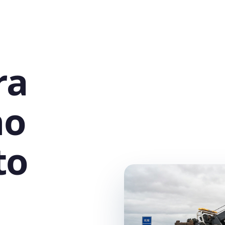
ra
no
to