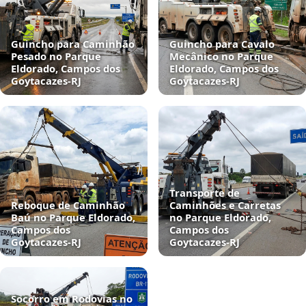
Guincho para Caminhão
Guincho para Cavalo
Pesado no Parque
Mecânico no Parque
Eldorado, Campos dos
Eldorado, Campos dos
Goytacazes‑RJ
Goytacazes‑RJ
Transporte de
Reboque de Caminhão
Caminhões e Carretas
Baú no Parque Eldorado,
no Parque Eldorado,
Campos dos
Campos dos
Goytacazes‑RJ
Goytacazes‑RJ
Socorro em Rodovias no