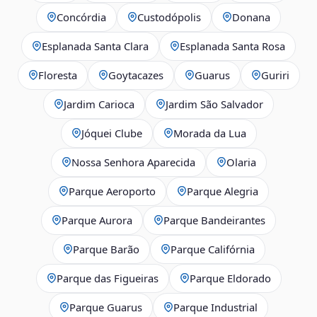
Concórdia
Custodópolis
Donana
Esplanada Santa Clara
Esplanada Santa Rosa
Floresta
Goytacazes
Guarus
Guriri
Jardim Carioca
Jardim São Salvador
Jóquei Clube
Morada da Lua
Nossa Senhora Aparecida
Olaria
Parque Aeroporto
Parque Alegria
Parque Aurora
Parque Bandeirantes
Parque Barão
Parque Califórnia
Parque das Figueiras
Parque Eldorado
Parque Guarus
Parque Industrial