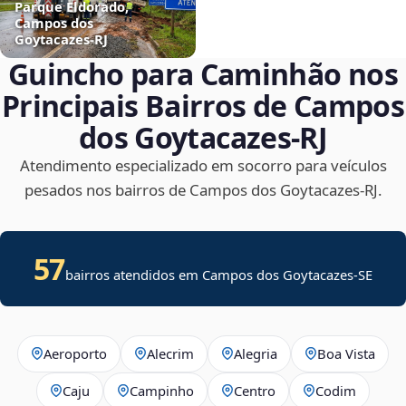
Parque Eldorado,
Campos dos
Goytacazes‑RJ
Guincho para Caminhão nos
Principais Bairros de Campos
dos Goytacazes‑RJ
Atendimento especializado em socorro para veículos
pesados nos bairros de Campos dos Goytacazes‑RJ.
57
bairros atendidos em
Campos dos Goytacazes
-
SE
Aeroporto
Alecrim
Alegria
Boa Vista
Caju
Campinho
Centro
Codim