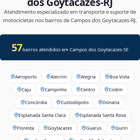
dos Goytacazes‑RJ
Atendimento especializado em transporte e suporte de
motocicletas nos bairros de Campos dos Goytacazes‑RJ.
57
bairros atendidos em
Campos dos Goytacazes
-
SE
Aeroporto
Alecrim
Alegria
Boa Vista
Caju
Campinho
Centro
Codim
Concórdia
Custodópolis
Donana
Esplanada Santa Clara
Esplanada Santa Rosa
Floresta
Goytacazes
Guarus
Guriri