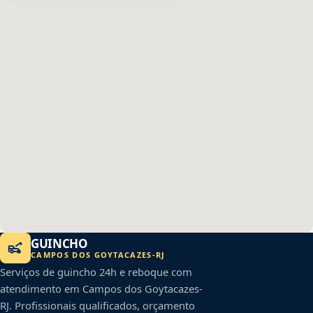
GUINCHO
CAMPOS DOS GOYTACAZES
-
RJ
Serviços de guincho 24h e reboque com
atendimento em
Campos dos Goytacazes
-
RJ
. Profissionais qualificados, orçamento