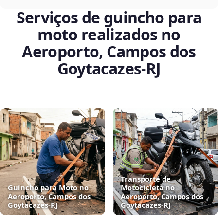
Serviços de guincho para
moto realizados no
Aeroporto, Campos dos
Goytacazes‑RJ
Transporte de
Guincho para Moto no
Motocicleta no
Aeroporto, Campos dos
Aeroporto, Campos dos
Goytacazes‑RJ
Goytacazes‑RJ