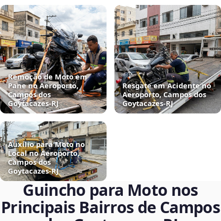
Remoção de Moto em
Pane no Aeroporto,
Resgate em Acidente no
Campos dos
Aeroporto, Campos dos
Goytacazes‑RJ
Goytacazes‑RJ
Auxílio para Moto no
Local no Aeroporto,
Campos dos
Goytacazes‑RJ
Guincho para Moto nos
Principais Bairros de Campos