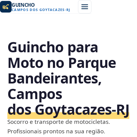
GUINCHO
CAMPOS DOS GOYTACAZES
-
RJ
Guincho para
Moto no Parque
Bandeirantes,
Campos
dos Goytacazes‑RJ
Socorro e transporte de motocicletas.
Profissionais prontos na sua região.