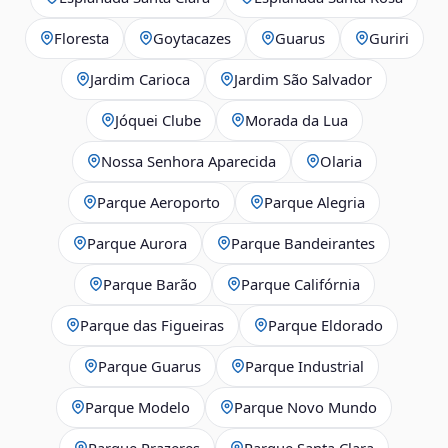
Floresta
Goytacazes
Guarus
Guriri
Jardim Carioca
Jardim São Salvador
Jóquei Clube
Morada da Lua
Nossa Senhora Aparecida
Olaria
Parque Aeroporto
Parque Alegria
Parque Aurora
Parque Bandeirantes
Parque Barão
Parque Califórnia
Parque das Figueiras
Parque Eldorado
Parque Guarus
Parque Industrial
Parque Modelo
Parque Novo Mundo
Parque Prazeres
Parque Santa Clara