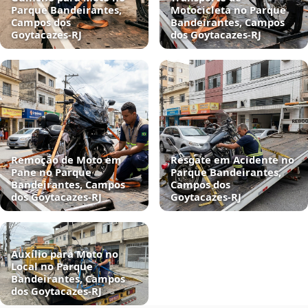
Parque Bandeirantes,
Motocicleta no Parque
Campos dos
Bandeirantes, Campos
Goytacazes‑RJ
dos Goytacazes‑RJ
Remoção de Moto em
Resgate em Acidente no
Pane no Parque
Parque Bandeirantes,
Bandeirantes, Campos
Campos dos
dos Goytacazes‑RJ
Goytacazes‑RJ
Auxílio para Moto no
Local no Parque
Bandeirantes, Campos
dos Goytacazes‑RJ