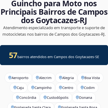
Guincho para Moto nos
Principais Bairros de Campos
dos Goytacazes‑RJ
Atendimento especializado em transporte e suporte de
motocicletas nos bairros de Campos dos Goytacazes‑RJ.
57
bairros atendidos em
Campos dos Goytacazes
-
SE
Aeroporto
Alecrim
Alegria
Boa Vista
Caju
Campinho
Centro
Codim
Concórdia
Custodópolis
Donana
Esplanada Santa Clara
Esplanada Santa Rosa