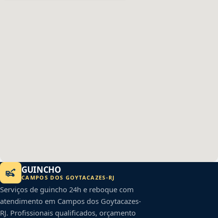
GUINCHO
CAMPOS DOS GOYTACAZES
-
RJ
Serviços de guincho 24h e reboque com
atendimento em
Campos dos Goytacazes
-
RJ
. Profissionais qualificados, orçamento