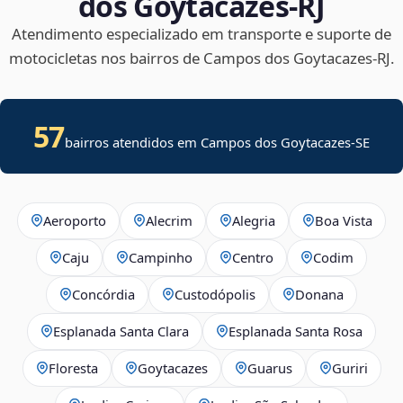
dos Goytacazes‑RJ
Atendimento especializado em transporte e suporte de
motocicletas nos bairros de Campos dos Goytacazes‑RJ.
57
bairros atendidos em
Campos dos Goytacazes
-
SE
Aeroporto
Alecrim
Alegria
Boa Vista
Caju
Campinho
Centro
Codim
Concórdia
Custodópolis
Donana
Esplanada Santa Clara
Esplanada Santa Rosa
Floresta
Goytacazes
Guarus
Guriri