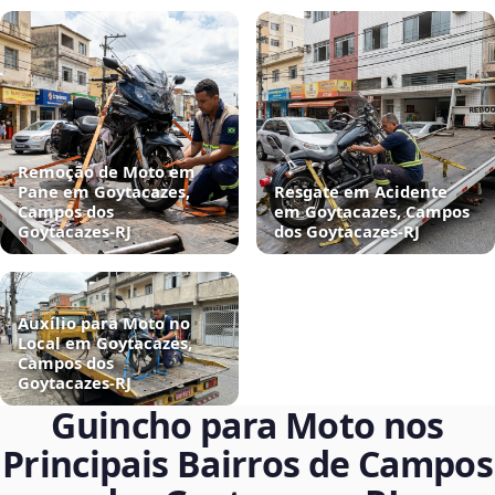
Remoção de Moto em
Pane em Goytacazes,
Resgate em Acidente
Campos dos
em Goytacazes, Campos
Goytacazes‑RJ
dos Goytacazes‑RJ
Auxílio para Moto no
Local em Goytacazes,
Campos dos
Goytacazes‑RJ
Guincho para Moto nos
Principais Bairros de Campos