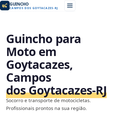
GUINCHO
CAMPOS DOS GOYTACAZES
-
RJ
Guincho para
Moto em
Goytacazes,
Campos
dos Goytacazes‑RJ
Socorro e transporte de motocicletas.
Profissionais prontos na sua região.