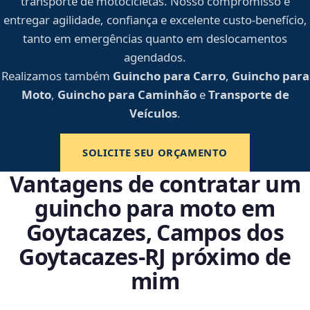
transporte de motocicletas. Nosso compromisso é
entregar agilidade, confiança e excelente custo-benefício,
tanto em emergências quanto em deslocamentos
agendados.
Realizamos também
Guincho para Carro
,
Guincho para
Moto
,
Guincho para Caminhão
e
Transporte de
Veículos
.
SOLICITE SEU ORÇAMENTO
Vantagens de contratar um
guincho para moto em
Goytacazes, Campos dos
Goytacazes‑RJ próximo de
mim