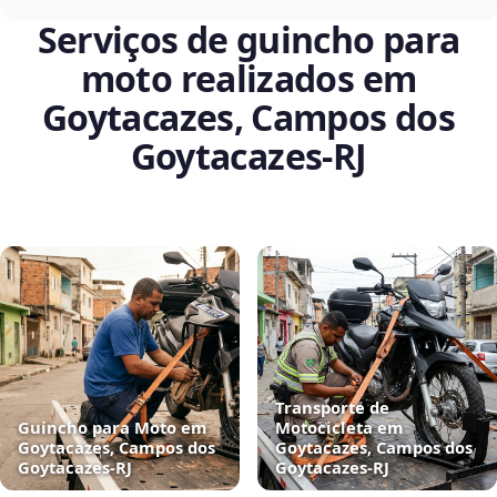
Serviços de guincho para
moto realizados em
Goytacazes, Campos dos
Goytacazes‑RJ
Transporte de
Guincho para Moto em
Motocicleta em
Goytacazes, Campos dos
Goytacazes, Campos dos
Goytacazes‑RJ
Goytacazes‑RJ