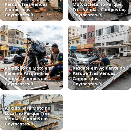
Parque Três Vendas,
Motocicleta no Parque
Campos dos
Três Vendas, Campos dos
Goytacazes‑RJ
Goytacazes‑RJ
Remoção de Moto em
Resgate em Acidente no
Pane no Parque Três
Parque Três Vendas,
Vendas, Campos dos
Campos dos
Goytacazes‑RJ
Goytacazes‑RJ
Auxílio para Moto no
Local no Parque Três
Vendas, Campos dos
Goytacazes‑RJ