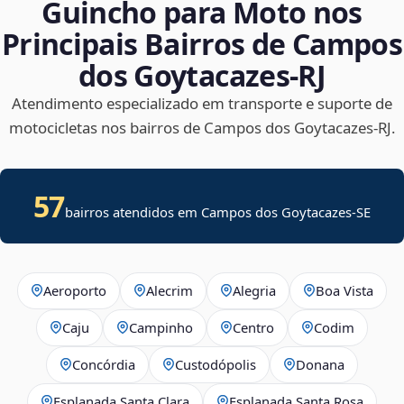
Guincho para Moto nos
Principais Bairros de Campos
dos Goytacazes‑RJ
Atendimento especializado em transporte e suporte de
motocicletas nos bairros de Campos dos Goytacazes‑RJ.
57
bairros atendidos em
Campos dos Goytacazes
-
SE
Aeroporto
Alecrim
Alegria
Boa Vista
Caju
Campinho
Centro
Codim
Concórdia
Custodópolis
Donana
Esplanada Santa Clara
Esplanada Santa Rosa