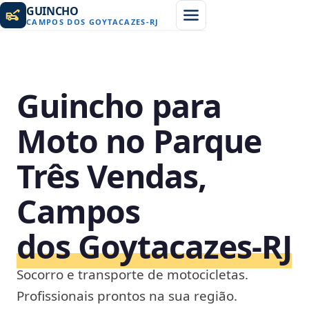
GUINCHO
CAMPOS DOS GOYTACAZES
-
RJ
Guincho para
Moto no Parque
Três Vendas,
Campos
dos Goytacazes‑RJ
Socorro e transporte de motocicletas.
Profissionais prontos na sua região.