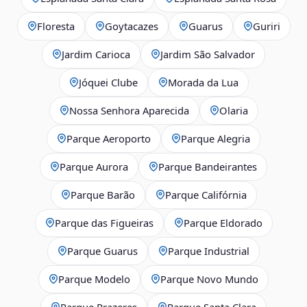
Floresta
Goytacazes
Guarus
Guriri
Jardim Carioca
Jardim São Salvador
Jóquei Clube
Morada da Lua
Nossa Senhora Aparecida
Olaria
Parque Aeroporto
Parque Alegria
Parque Aurora
Parque Bandeirantes
Parque Barão
Parque Califórnia
Parque das Figueiras
Parque Eldorado
Parque Guarus
Parque Industrial
Parque Modelo
Parque Novo Mundo
Parque Prazeres
Parque Santa Clara