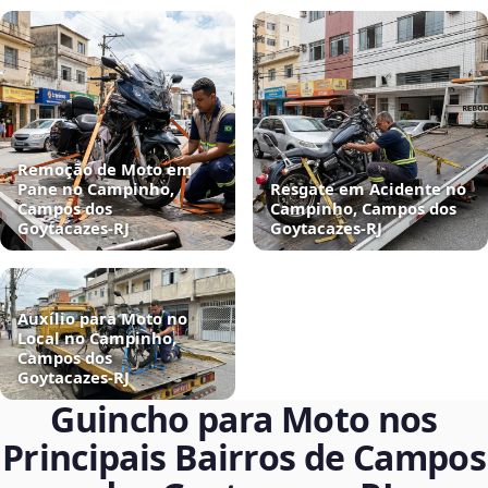
Remoção de Moto em
Pane no Campinho,
Resgate em Acidente no
Campos dos
Campinho, Campos dos
Goytacazes‑RJ
Goytacazes‑RJ
Auxílio para Moto no
Local no Campinho,
Campos dos
Goytacazes‑RJ
Guincho para Moto nos
Principais Bairros de Campos