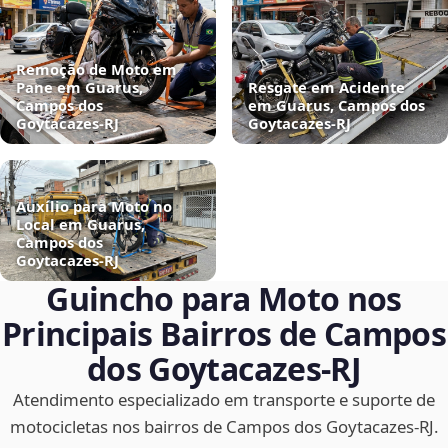
Remoção de Moto em
Pane em Guarus,
Resgate em Acidente
Campos dos
em Guarus, Campos dos
Goytacazes‑RJ
Goytacazes‑RJ
Auxílio para Moto no
Local em Guarus,
Campos dos
Goytacazes‑RJ
Guincho para Moto nos
Principais Bairros de Campos
dos Goytacazes‑RJ
Atendimento especializado em transporte e suporte de
motocicletas nos bairros de Campos dos Goytacazes‑RJ.