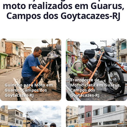
moto realizados em Guarus,
Campos dos Goytacazes‑RJ
Transporte de
Guincho para Moto em
Motocicleta em Guarus,
Guarus, Campos dos
Campos dos
Goytacazes‑RJ
Goytacazes‑RJ