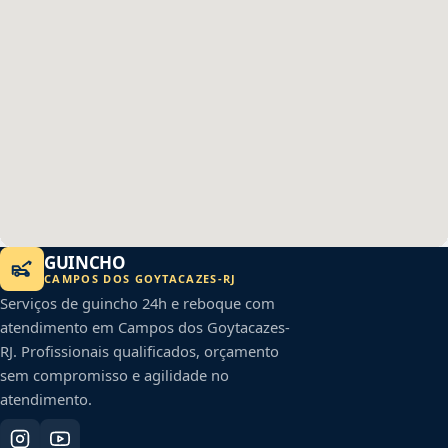
GUINCHO
CAMPOS DOS GOYTACAZES
-
RJ
Serviços de guincho 24h e reboque com
atendimento em
Campos dos Goytacazes
-
RJ
. Profissionais qualificados, orçamento
sem compromisso e agilidade no
atendimento.