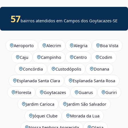
57
bairros atendidos em
Campos dos Goytacazes
-
SE
Aeroporto
Alecrim
Alegria
Boa Vista
Caju
Campinho
Centro
Codim
Concórdia
Custodópolis
Donana
Esplanada Santa Clara
Esplanada Santa Rosa
Floresta
Goytacazes
Guarus
Guriri
Jardim Carioca
Jardim São Salvador
Jóquei Clube
Morada da Lua
Nossa Senhora Aparecida
Olaria