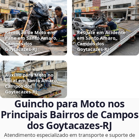
Remoção de Moto em
Resgate em Acidente
Pane em Santo Amaro,
em Santo Amaro,
Campos dos
Campos dos
Goytacazes‑RJ
Goytacazes‑RJ
Auxílio para Moto no
Local em Santo Amaro,
Campos dos
Goytacazes‑RJ
Guincho para Moto nos
Principais Bairros de Campos
dos Goytacazes‑RJ
Atendimento especializado em transporte e suporte de