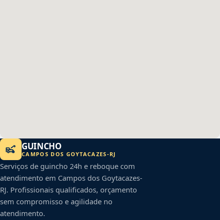
GUINCHO
CAMPOS DOS GOYTACAZES
-
RJ
Serviços de guincho 24h e reboque com
atendimento em
Campos dos Goytacazes
-
RJ
. Profissionais qualificados, orçamento
sem compromisso e agilidade no
atendimento.