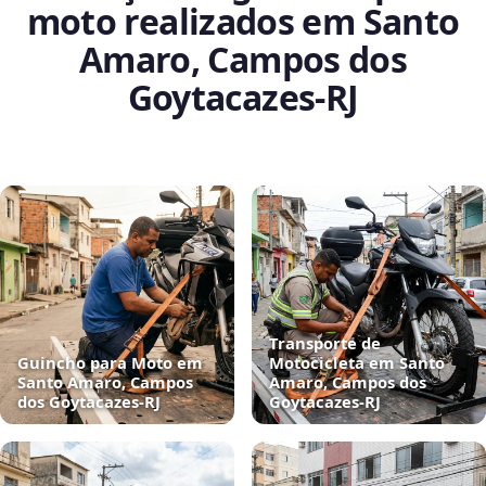
moto realizados em Santo
Amaro, Campos dos
Goytacazes‑RJ
Transporte de
Guincho para Moto em
Motocicleta em Santo
Santo Amaro, Campos
Amaro, Campos dos
dos Goytacazes‑RJ
Goytacazes‑RJ