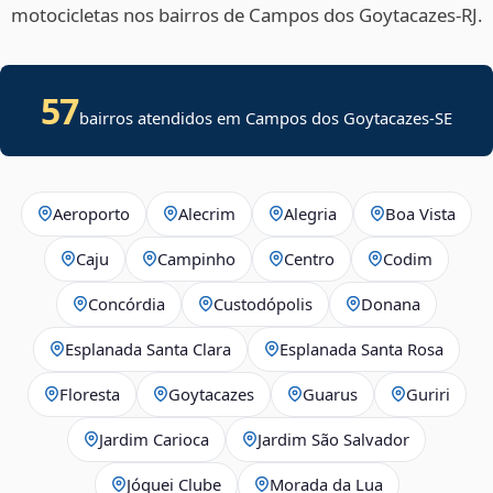
motocicletas nos bairros de Campos dos Goytacazes‑RJ.
57
bairros atendidos em
Campos dos Goytacazes
-
SE
Aeroporto
Alecrim
Alegria
Boa Vista
Caju
Campinho
Centro
Codim
Concórdia
Custodópolis
Donana
Esplanada Santa Clara
Esplanada Santa Rosa
Floresta
Goytacazes
Guarus
Guriri
Jardim Carioca
Jardim São Salvador
Jóquei Clube
Morada da Lua