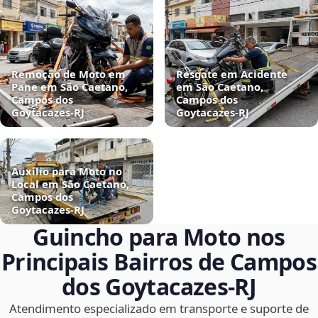
Remoção de Moto em
Resgate em Acidente
Pane em São Caetano,
em São Caetano,
Campos dos
Campos dos
Goytacazes‑RJ
Goytacazes‑RJ
Auxílio para Moto no
Local em São Caetano,
Campos dos
Goytacazes‑RJ
Guincho para Moto nos
Principais Bairros de Campos
dos Goytacazes‑RJ
Atendimento especializado em transporte e suporte de