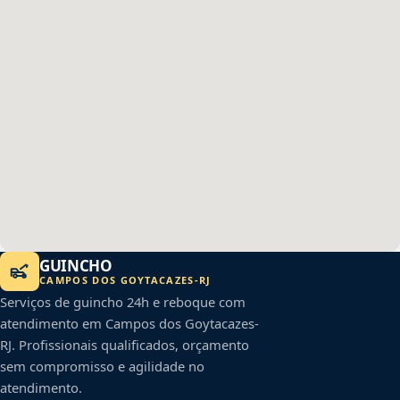
GUINCHO
CAMPOS DOS GOYTACAZES
-
RJ
Serviços de guincho 24h e reboque com
atendimento em
Campos dos Goytacazes
-
RJ
. Profissionais qualificados, orçamento
sem compromisso e agilidade no
atendimento.