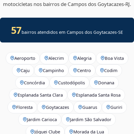
motocicletas nos bairros de Campos dos Goytacazes‑RJ.
57
bairros atendidos em
Campos dos Goytacazes
-
SE
Aeroporto
Alecrim
Alegria
Boa Vista
Caju
Campinho
Centro
Codim
Concórdia
Custodópolis
Donana
Esplanada Santa Clara
Esplanada Santa Rosa
Floresta
Goytacazes
Guarus
Guriri
Jardim Carioca
Jardim São Salvador
Jóquei Clube
Morada da Lua