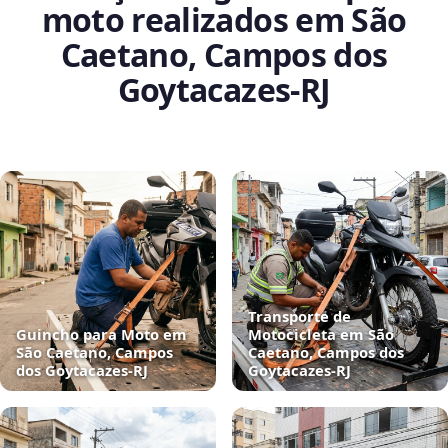
moto realizados em São
Caetano, Campos dos
Goytacazes‑RJ
Transporte de
Guincho para Moto em
Motocicleta em São
São Caetano, Campos
Caetano, Campos dos
dos Goytacazes‑RJ
Goytacazes‑RJ