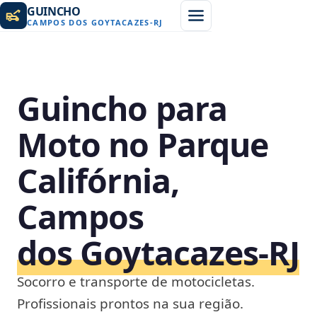
GUINCHO
CAMPOS DOS GOYTACAZES
-
RJ
Guincho para
Moto no Parque
Califórnia,
Campos
dos Goytacazes‑RJ
Socorro e transporte de motocicletas.
Profissionais prontos na sua região.