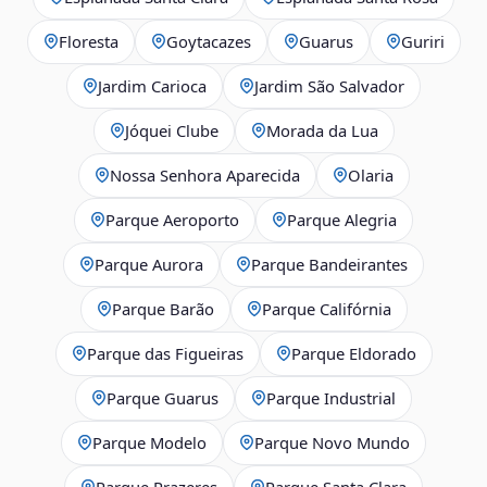
Floresta
Goytacazes
Guarus
Guriri
Jardim Carioca
Jardim São Salvador
Jóquei Clube
Morada da Lua
Nossa Senhora Aparecida
Olaria
Parque Aeroporto
Parque Alegria
Parque Aurora
Parque Bandeirantes
Parque Barão
Parque Califórnia
Parque das Figueiras
Parque Eldorado
Parque Guarus
Parque Industrial
Parque Modelo
Parque Novo Mundo
Parque Prazeres
Parque Santa Clara