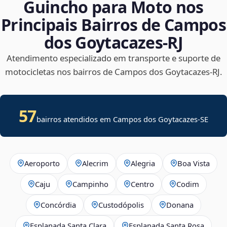
Guincho para Moto nos
Principais Bairros de Campos
dos Goytacazes‑RJ
Atendimento especializado em transporte e suporte de
motocicletas nos bairros de Campos dos Goytacazes‑RJ.
57
bairros atendidos em
Campos dos Goytacazes
-
SE
Aeroporto
Alecrim
Alegria
Boa Vista
Caju
Campinho
Centro
Codim
Concórdia
Custodópolis
Donana
Esplanada Santa Clara
Esplanada Santa Rosa