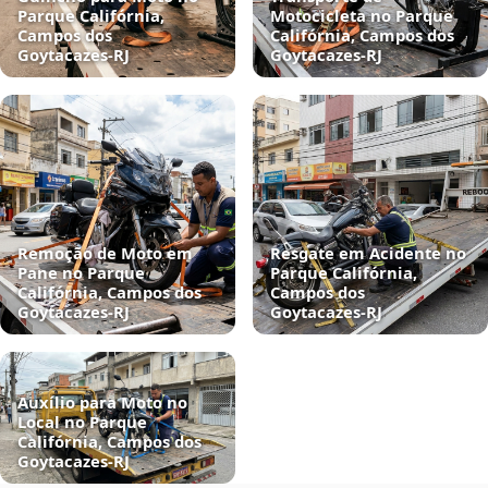
Parque Califórnia,
Motocicleta no Parque
Campos dos
Califórnia, Campos dos
Goytacazes‑RJ
Goytacazes‑RJ
Remoção de Moto em
Resgate em Acidente no
Pane no Parque
Parque Califórnia,
Califórnia, Campos dos
Campos dos
Goytacazes‑RJ
Goytacazes‑RJ
Auxílio para Moto no
Local no Parque
Califórnia, Campos dos
Goytacazes‑RJ